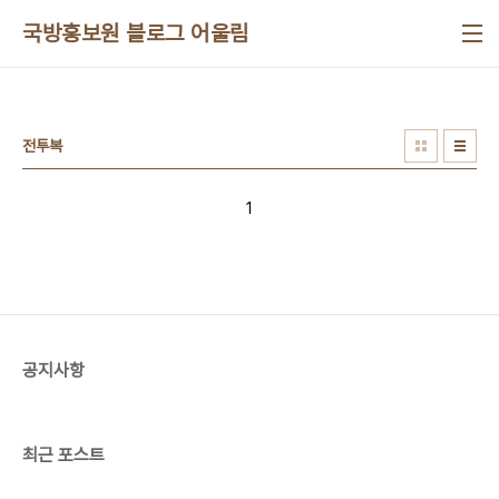
본문 바로가기
국방홍보원 블로그 어울림
전투복
1
공지사항
최근 포스트