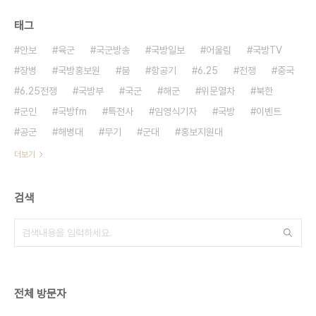
태그
안보
육군
국군방송
국방일보
어울림
국방TV
장병
국방홍보원
붐
항공기
6.25
전쟁
중국
6.25전쟁
국방부
국군
해군
위문열차
북한
군인
국방fm
특전사
임영식기자
국방
이벤트
공군
해병대
무기
군대
홍보지원대
더보기
검색
전체 방문자