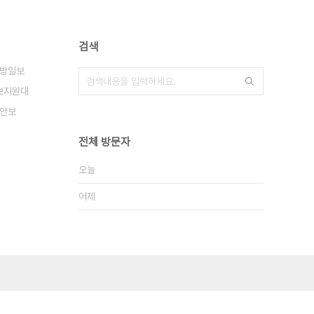
검색
방일보
보지원대
안보
전체 방문자
오늘
어제