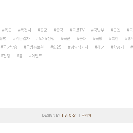
육군
특전사
공군
중국
국방TV
국방부
군인
국
장병
위문열차
6.25전쟁
국군
군대
국방
북한
홍
국군방송
국방홍보원
6.25
임영식기자
해군
항공기
전쟁
붐
이벤트
DESIGN BY
TISTORY
관리자