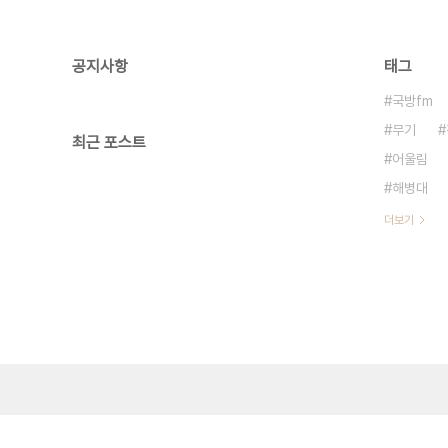
공지사항
태그
국방fm
무기
최근 포스트
어울림
해병대
더보기