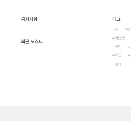
공지사항
태그
붐
항
이벤트
최근 포스트
국방
해군
더보기