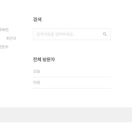
검색
북한
군대
국방부
전체 방문자
오늘
어제