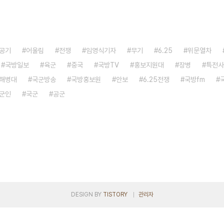
공기
어울림
전쟁
임영식기자
무기
6.25
위문열차
국방일보
육군
중국
국방TV
홍보지원대
장병
특전사
해병대
국군방송
국방홍보원
안보
6.25전쟁
국방fm
군인
국군
공군
DESIGN BY
TISTORY
관리자