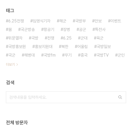
태그
6.25전쟁
임영식기자
해군
국방부
안보
이벤트
붐
국군방송
항공기
장병
공군
특전사
위문열차
국방
전쟁
6.25
군대
육군
국방홍보원
홍보지원대
북한
어울림
국방일보
국군
해병대
국방fm
무기
중국
국방TV
군인
더보기
검색
전체 방문자