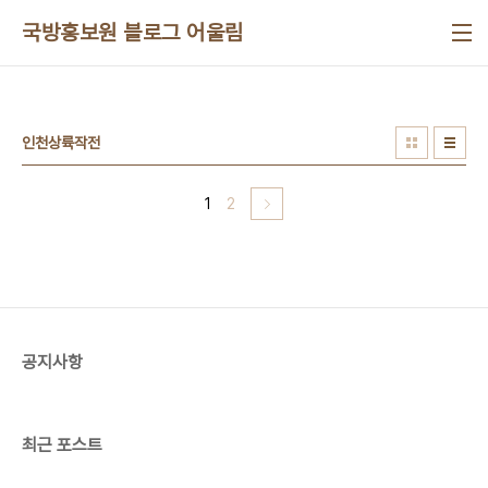
본문 바로가기
국방홍보원 블로그 어울림
인천상륙작전
1
2
공지사항
최근 포스트