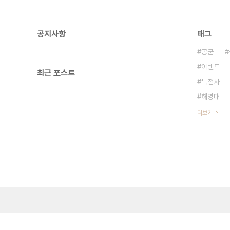
공지사항
태그
공군
이벤트
최근 포스트
특전사
해병대
더보기