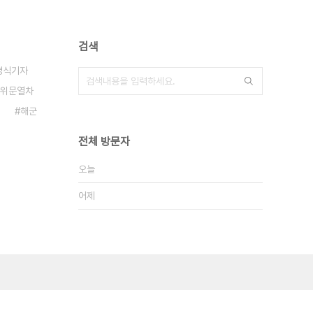
검색
영식기자
위문열차
해군
전체 방문자
오늘
어제