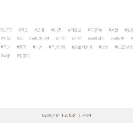
국방TV
육군
군대
6.25
어울림
국방fm
북한
임
전쟁
붐
국방홍보원
무기
안보
국방일보
국방부
국군
중국
군인
국군방송
홍보지원대
장병
6.25전쟁
국방
항공기
DESIGN BY
TISTORY
관리자