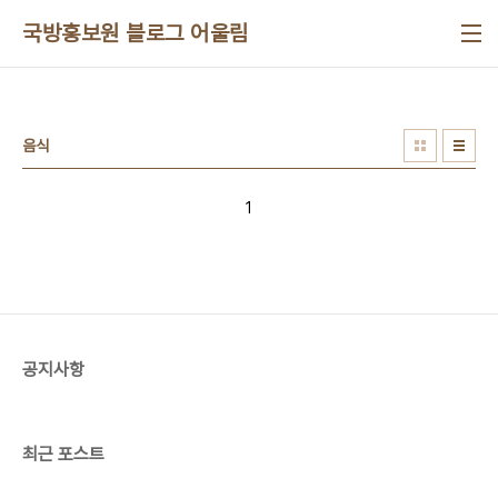
본문 바로가기
국방홍보원 블로그 어울림
음식
1
공지사항
최근 포스트