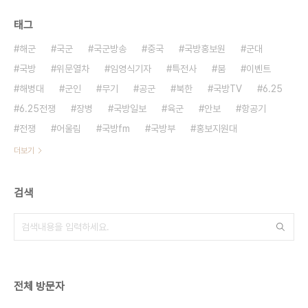
태그
해군
국군
국군방송
중국
국방홍보원
군대
국방
위문열차
임영식기자
특전사
붐
이벤트
해병대
군인
무기
공군
북한
국방TV
6.25
6.25전쟁
장병
국방일보
육군
안보
항공기
전쟁
어울림
국방fm
국방부
홍보지원대
더보기
검색
전체 방문자