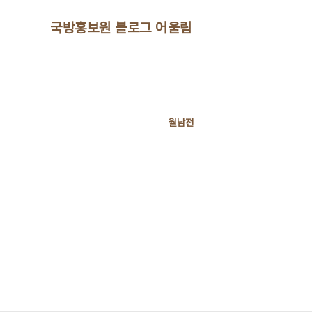
본문 바로가기
국방홍보원 블로그 어울림
월남전