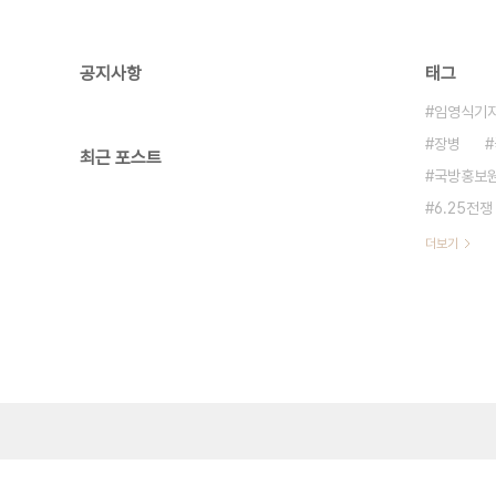
공지사항
태그
임영식기
장병
최근 포스트
국방홍보
6.25전쟁
더보기