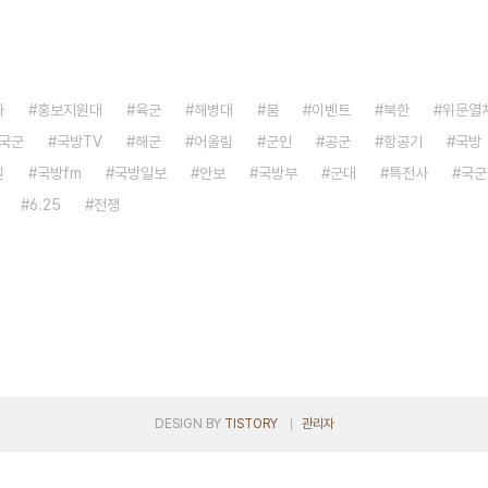
자
홍보지원대
육군
해병대
붐
이벤트
북한
위문열
국군
국방TV
해군
어울림
군인
공군
항공기
국방
원
국방fm
국방일보
안보
국방부
군대
특전사
국군
6.25
전쟁
DESIGN BY
TISTORY
관리자