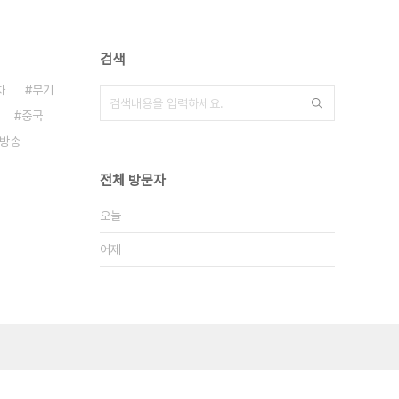
검색
차
무기
중국
방송
전체 방문자
오늘
어제