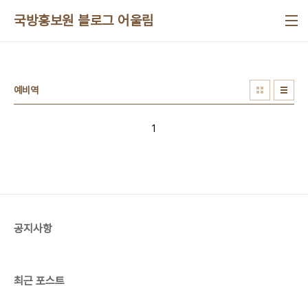
본문 바로가기
국방홍보원 블로그 어울림
예비역
1
공지사항
최근 포스트