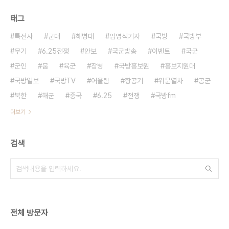
태그
특전사
군대
해병대
임영식기자
국방
국방부
무기
6.25전쟁
안보
국군방송
이벤트
국군
군인
붐
육군
장병
국방홍보원
홍보지원대
국방일보
국방TV
어울림
항공기
위문열차
공군
북한
해군
중국
6.25
전쟁
국방fm
더보기
검색
전체 방문자