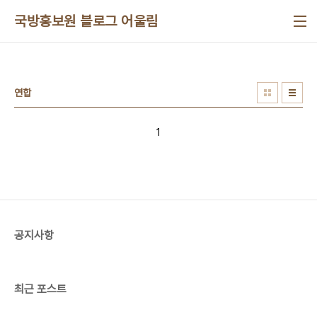
본문 바로가기
국방홍보원 블로그 어울림
연합
1
공지사항
최근 포스트