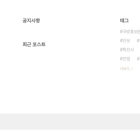
공지사항
태그
국방홍보
안보
최근 포스트
특전사
전쟁
더보기