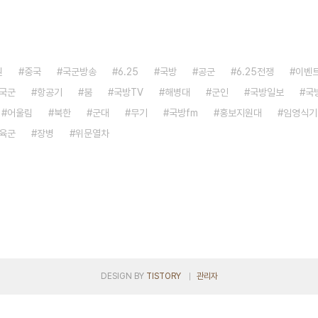
원
중국
국군방송
6.25
국방
공군
6.25전쟁
이벤
국군
항공기
붐
국방TV
해병대
군인
국방일보
국
어울림
북한
군대
무기
국방fm
홍보지원대
임영식기
육군
장병
위문열차
DESIGN BY
TISTORY
관리자