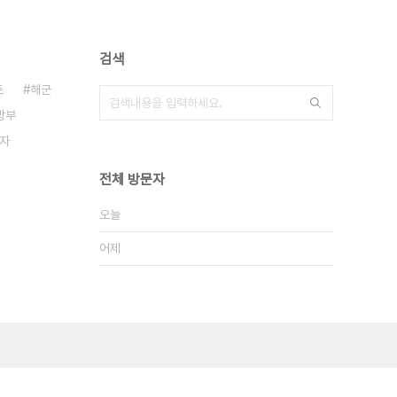
검색
트
해군
방부
자
전체 방문자
오늘
어제