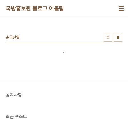
본문 바로가기
국방홍보원 블로그 어울림
순국선열
1
공지사항
최근 포스트