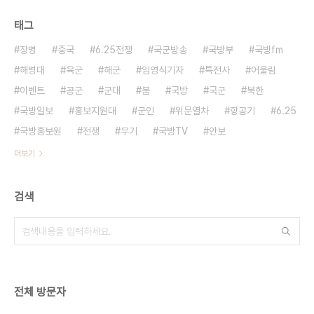
태그
장병
중국
6.25전쟁
국군방송
국방부
국방fm
해병대
육군
해군
임영식기자
특전사
어울림
이벤트
공군
군대
붐
국방
국군
북한
국방일보
홍보지원대
군인
위문열차
항공기
6.25
국방홍보원
전쟁
무기
국방TV
안보
더보기
검색
전체 방문자