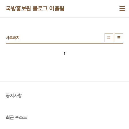
본문 바로가기
국방홍보원 블로그 어울림
사드배치
1
공지사항
최근 포스트