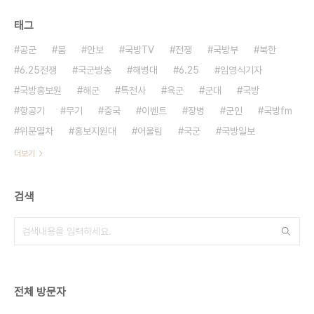
태그
공군
붐
안보
국방TV
전쟁
국방부
북한
6.25전쟁
국군방송
해병대
6.25
임영식기자
국방홍보원
해군
특전사
육군
군대
국방
항공기
무기
중국
이벤트
장병
군인
국방fm
위문열차
홍보지원대
어울림
국군
국방일보
더보기
검색
전체 방문자