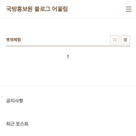
본문 바로가기
국방홍보원 블로그 어울림
병영체험
1
공지사항
최근 포스트