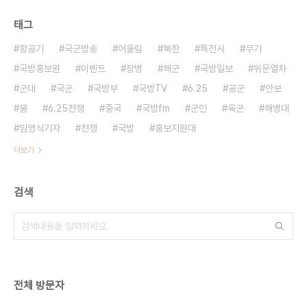
태그
항공기
국군방송
어울림
북한
특전사
무기
국방홍보원
이벤트
장병
해군
국방일보
위문열차
군대
국군
국방부
국방TV
6.25
공군
안보
붐
6.25전쟁
중국
국방fm
군인
육군
해병대
임영식기자
전쟁
국방
홍보지원대
더보기
검색
전체 방문자