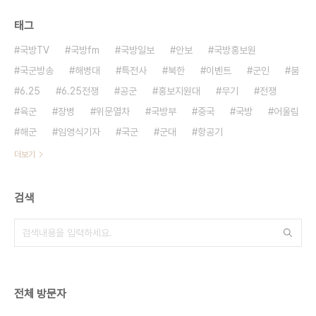
태그
국방TV
국방fm
국방일보
안보
국방홍보원
국군방송
해병대
특전사
북한
이벤트
군인
붐
6.25
6.25전쟁
공군
홍보지원대
무기
전쟁
육군
장병
위문열차
국방부
중국
국방
어울림
해군
임영식기자
국군
군대
항공기
더보기
검색
전체 방문자