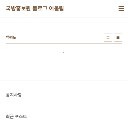
본문 바로가기
국방홍보원 블로그 어울림
백령도
1
공지사항
최근 포스트