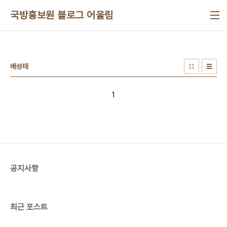
본문 바로가기
국방홍보원 블로그 어울림
배성태
1
공지사항
최근 포스트