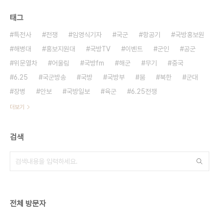
태그
특전사
전쟁
임영식기자
국군
항공기
국방홍보원
해병대
홍보지원대
국방TV
이벤트
군인
공군
위문열차
어울림
국방fm
해군
무기
중국
6.25
국군방송
국방
국방부
붐
북한
군대
장병
안보
국방일보
육군
6.25전쟁
더보기
검색
전체 방문자