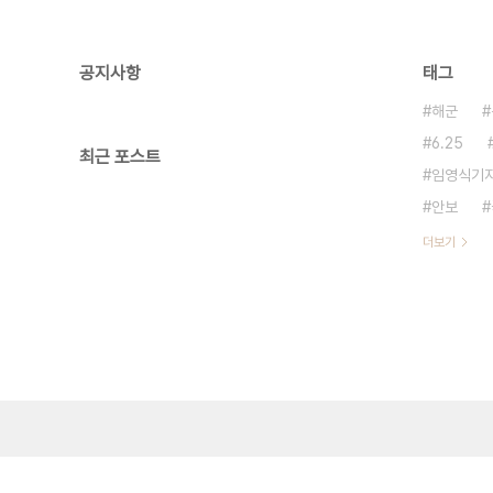
공지사항
태그
해군
6.25
최근 포스트
임영식기
안보
더보기