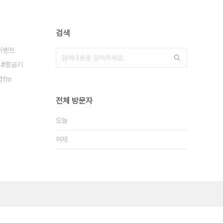
검색
이벤트
항공기
방fm
전체 방문자
오늘
어제