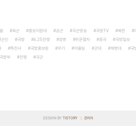
붐
육군
홍보지원대
공군
국군방송
국방TV
북한
군인
국방
6.25전쟁
장병
위문열차
중국
국방일보
자
특전사
국방홍보원
무기
어울림
군대
해병대
국
국방부
전쟁
국군
DESIGN BY
TISTORY
관리자