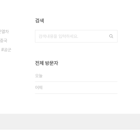
검색
문열차
중국
공군
전체 방문자
오늘
어제