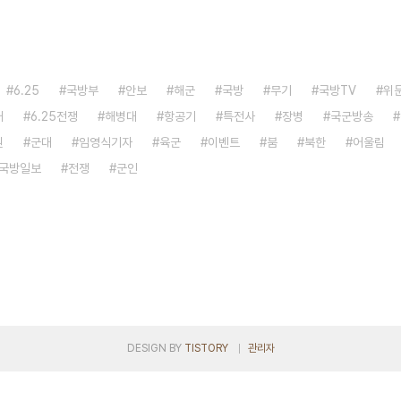
6.25
국방부
안보
해군
국방
무기
국방TV
위
대
6.25전쟁
해병대
항공기
특전사
장병
국군방송
원
군대
임영식기자
육군
이벤트
붐
북한
어울림
국방일보
전쟁
군인
DESIGN BY
TISTORY
관리자