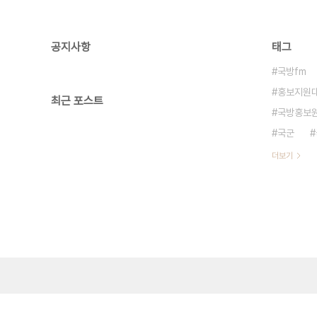
공지사항
태그
국방fm
홍보지원
최근 포스트
국방홍보
국군
더보기