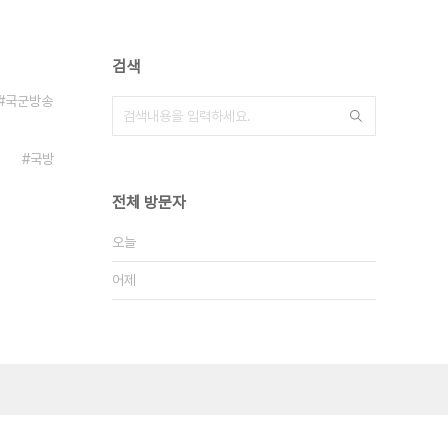
검색
국군방송
국방
전체 방문자
오늘
어제