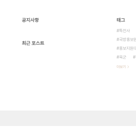
공지사항
태그
특전사
국방홍보
최근 포스트
홍보지원
육군
더보기