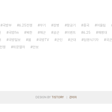
국방부
6.25전쟁
무기
장병
항공기
중국
어울림
원
국방fm
북한
해군
공군
이벤트
6.25
해병대
대
국방일보
붐
국방TV
군인
군대
임영식기자
국군
전쟁
위문열차
안보
DESIGN BY
TISTORY
관리자