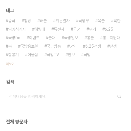
태그
중국
장병
해군
위문열차
국방부
육군
북한
임영식기자
해병대
특전사
국군
무기
6.25
국방fm
이벤트
군대
국방일보
공군
홍보지원대
붐
국방홍보원
국군방송
군인
6.25전쟁
전쟁
항공기
어울림
국방TV
안보
국방
더보기
검색
전체 방문자