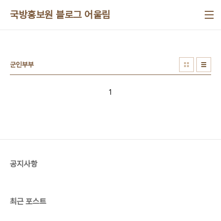
본문 바로가기
국방홍보원 블로그 어울림
군인부부
1
공지사항
최근 포스트