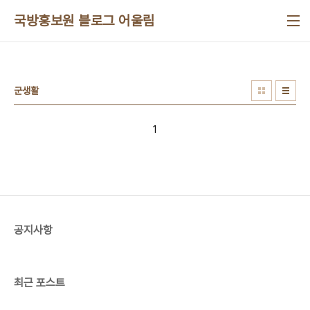
본문 바로가기
국방홍보원 블로그 어울림
군생활
1
공지사항
최근 포스트