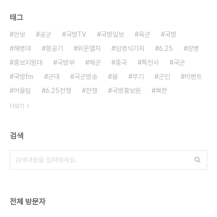
태그
안보
공군
국방TV
국방일보
육군
국방
해병대
항공기
위문열차
임영식기자
6.25
장병
홍보지원대
국방부
해군
중국
특전사
국군
국방fm
군대
국군방송
붐
무기
군인
이벤트
어울림
6.25전쟁
전쟁
국방홍보원
북한
더보기
검색
전체 방문자