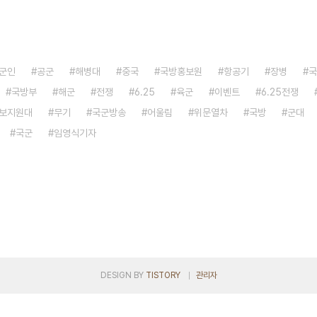
군인
공군
해병대
중국
국방홍보원
항공기
장병
국
국방부
해군
전쟁
6.25
육군
이벤트
6.25전쟁
보지원대
무기
국군방송
어울림
위문열차
국방
군대
국군
임영식기자
DESIGN BY
TISTORY
관리자