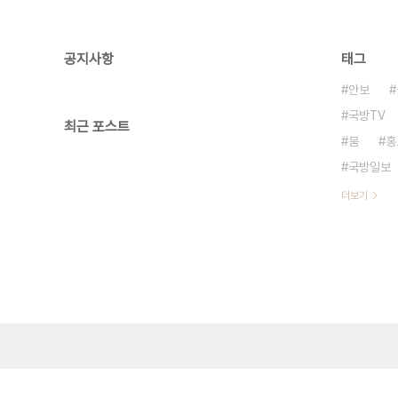
공지사항
태그
안보
국방TV
최근 포스트
붐
홍
국방일보
더보기