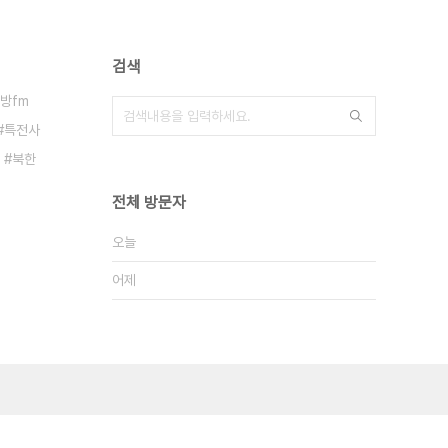
검색
방fm
특전사
북한
전체 방문자
오늘
어제