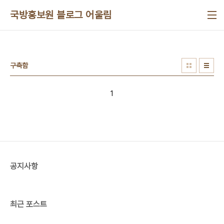
본문 바로가기
국방홍보원 블로그 어울림
구축함
1
공지사항
최근 포스트