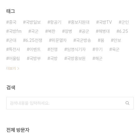
태그
중국
국방일보
항공기
홍보지원대
국방TV
군인
국방fm
국군
북한
장병
공군
해병대
6.25
군대
6.25전쟁
위문열차
국군방송
붐
안보
특전사
이벤트
전쟁
임영식기자
무기
육군
어울림
국방부
국방
국방홍보원
해군
더보기
검색
전체 방문자