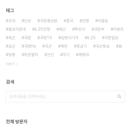
태그
군대
안보
국방홍보원
중국
전쟁
어울림
홍보지원대
6.25전쟁
해군
특전사
국방부
이벤트
육군
국방
국방TV
임영식기자
6.25
국방일보
공군
국방fm
국군
북한
항공기
국군방송
붐
장병
위문열차
군인
무기
해병대
더보기
검색
전체 방문자