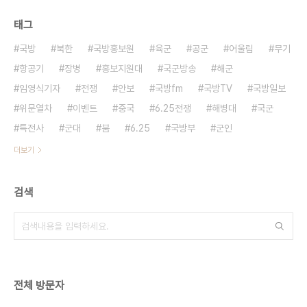
태그
국방
북한
국방홍보원
육군
공군
어울림
무기
항공기
장병
홍보지원대
국군방송
해군
임영식기자
전쟁
안보
국방fm
국방TV
국방일보
위문열차
이벤트
중국
6.25전쟁
해병대
국군
특전사
군대
붐
6.25
국방부
군인
더보기
검색
전체 방문자