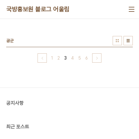
본문 바로가기
국방홍보원 블로그 어울림
공군
1
2
3
4
5
6
공지사항
최근 포스트