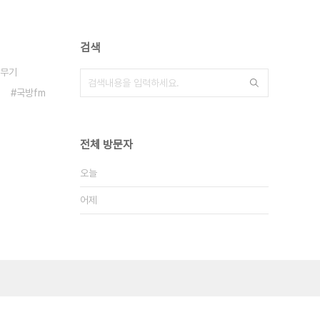
검색
무기
국방fm
전체 방문자
오늘
어제