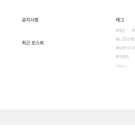
공지사항
태그
해군
6.25전쟁
최근 포스트
임영식기
이벤트
더보기