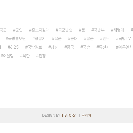
국군
군인
홍보지원대
국군방송
붐
국방부
해병대
국방홍보원
항공기
육군
군대
공군
안보
국방TV
자
6.25
국방일보
장병
중국
국방
특전사
위문열차
어울림
북한
전쟁
DESIGN BY
TISTORY
관리자