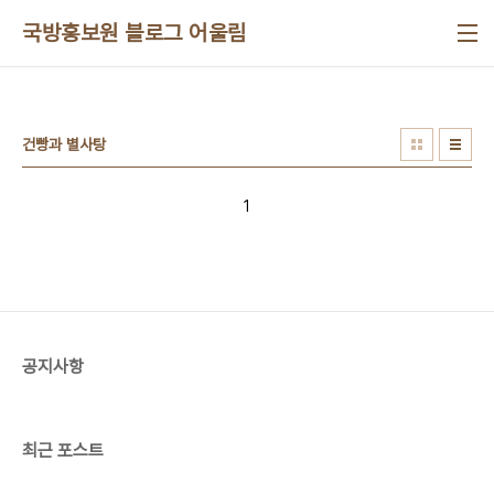
본문 바로가기
국방홍보원 블로그 어울림
건빵과 별사탕
1
공지사항
최근 포스트