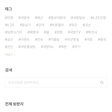
태그
전쟁
국방부
해군
홍보지원대
국방일보
6.25전쟁
6.25
항공기
군대
위문열차
육군
국군
임영식기자
해병대
붐
장병
국방TV
특전사
공군
이벤트
안보
어울림
국군방송
국방
중국
군인
국방홍보원
국방fm
북한
무기
더보기
검색
전체 방문자