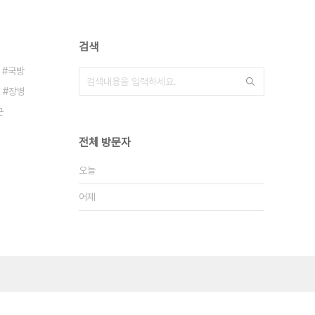
검색
국방
장병
군
전체 방문자
오늘
어제