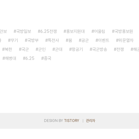
안보
국방일보
6.25전쟁
홍보지원대
어울림
국방홍보원
자
무기
국방부
특전사
붐
공군
이벤트
위문열차
북한
국군
군인
군대
항공기
국군방송
전쟁
해
해병대
6.25
중국
DESIGN BY
TISTORY
관리자