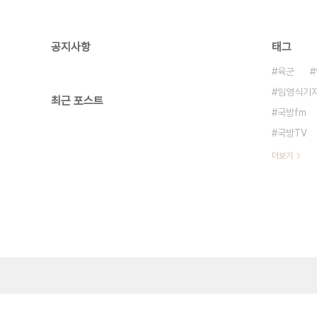
공지사항
태그
육군
임영식기
최근 포스트
국방fm
국방TV
더보기