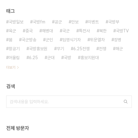
태그
국방일보
국방fm
공군
안보
이벤트
국방부
육군
중국
해병대
국군
특전사
북한
국방TV
붐
국군방송
군인
임영식기자
위문열차
장병
항공기
국방홍보원
무기
6.25전쟁
전쟁
해군
어울림
6.25
군대
국방
홍보지원대
더보기
검색
전체 방문자