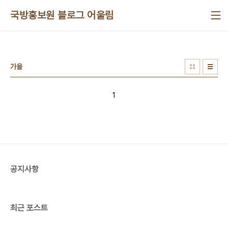
본문 바로가기
국방홍보원 블로그 어울림
가을
1
공지사항
최근 포스트