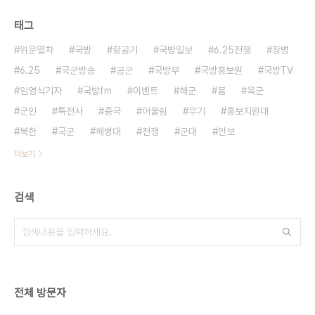
태그
위문열차
국방
항공기
국방일보
6.25전쟁
장병
6.25
국군방송
공군
국방부
국방홍보원
국방TV
임영식기자
국방fm
이벤트
해군
붐
육군
군인
특전사
중국
어울림
무기
홍보지원대
북한
국군
해병대
전쟁
군대
안보
더보기
검색
전체 방문자