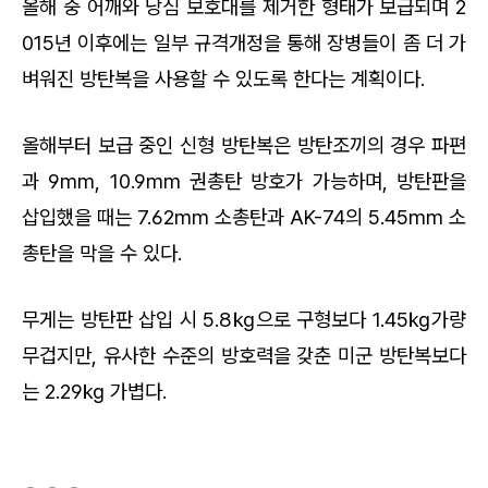
올해 중 어깨와 낭심 보호대를 제거한 형태가 보급되며 2
015년 이후에는 일부 규격개정을 통해 장병들이 좀 더 가
벼워진 방탄복을 사용할 수 있도록 한다는 계획이다.
올해부터 보급 중인 신형 방탄복은 방탄조끼의 경우 파편
과 9mm, 10.9mm 권총탄 방호가 가능하며, 방탄판을
삽입했을 때는 7.62mm 소총탄과 AK-74의 5.45mm 소
총탄을 막을 수 있다.
무게는 방탄판 삽입 시 5.8㎏으로 구형보다 1.45㎏가량
무겁지만, 유사한 수준의 방호력을 갖춘 미군 방탄복보다
는 2.29㎏ 가볍다.
(새창열림)