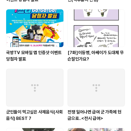
국방TV 모바일 앱 인증샷 이벤트
[7화]이등병, 아쎄이가 도대체 무
당첨자 발표
슨말인가요?
군인들이 먹고싶은 사제음식(사회
전쟁 일어나면 급여 군 가족에 현
음식) BEST 7
금으로..<전시 급여>