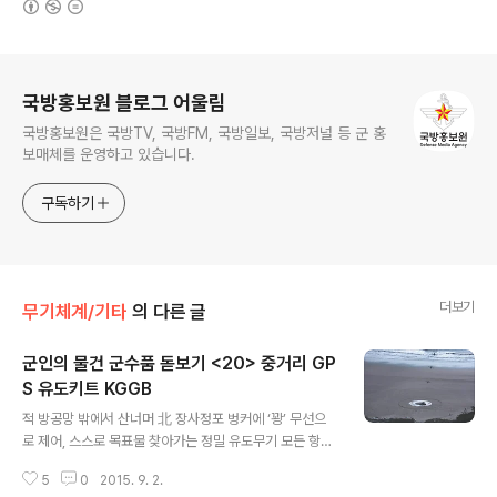
로그 정보
국방홍보원 블로그 어울림
국방홍보원은 국방TV, 국방FM, 국방일보, 국방저널 등 군 홍
보매체를 운영하고 있습니다.
구독하기
더보기
무기체계/기타
의 다른 글
군인의 물건 군수품 돋보기 <20> 중거리 GP
S 유도키트 KGGB
글 내용
적 방공망 밖에서 산너머 北 장사정포 벙커에 ‘꽝’ 무선으
로 제어, 스스로 목표물 찾아가는 정밀 유도무기 모든 항공
기서 운용 가능… 약 1612억 원 경제효과 예상 시험 발사
5
0
2015. 9. 2.
된 KGGB가 목표지점에 명중하고 있다. 사진 제공=국방