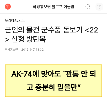
검색하기
국방홍보원 블로그 어울림
티스토리
무기체계/기타
군인의 물건 군수품 돋보기 <22
> 신형 방탄복
국방홍보원
2015. 9. 7. 13:32
AK-74에 맞아도 ˝관통 안 되
고 충분히 믿을만”