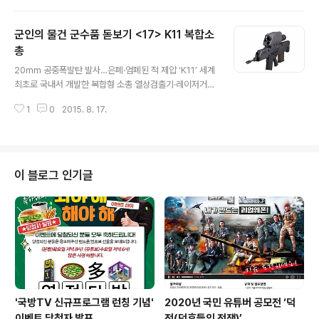
과학연구소 관성에 의해 떨어져 목표물을 타격하는 500파
운드짜리 재래식 항공투하폭탄을 스스로 목표물을 찾아가
군인의 물건 군수품 돋보기 <17> K11 복합소
는 정밀 스마트 유도무기로 만들어 주는 중거리 GPS 유도
키트 KGGB(Korean GPS Guided Bomb). 국방과학
총
글 내용
연구소(ADD)가 주도하고 LIG넥스원 등이 참여해 국내 독
20㎜ 공중폭발탄 발사…은폐·엄폐된 적 제압 ‘K11’ 세계
자기술로 개발된 KGGB는 적의 방공망 위협 밖에서 주·야
최초로 국내서 개발한 복합형 소총 열상검출기·레이저거리
간 전천후 정밀타격을 가능하게 해 조종사와 전투기의 생
측정기 등 첨단 장비 장착 K11은 우리나라가 세계 최초로
존성을 크게 향상시킨 것으로 평가받고 있다. 2007년 11
1
0
2015. 8. 17.
개발한 복합형 소총이다. K11은 5.56㎜탄과 20㎜공
월 체계 개발에 착수해 ..
중폭발탄을 하나의 방아쇠로 제어할 수 있다. 간단한 스위
치 조작만으로도 5.56㎜탄과 20㎜탄을 선택적으로
발사할 수 있는 것. K11 복합소총 특히 20㎜공중폭발탄
으로 직사화기의 사각지대에 은폐·엄폐된 적을 효과적으로
이 블로그 인기글
제압할 수 있다. 또 열상검출기와 레이저거리측정기, 주야
간 조준경, 사격통제컴퓨터 등이 결합된 첨단 사격통제장
비를 장착하고 있다. 우리군의 전투력을 강화하기 위해 19
94년 소요제기 됐고 1998~1999년 개념연구, 2000~2
003년 탐색개발을 거쳐 2004~..
'국방TV 신규프로그램 런칭 기념'
2020년 국민 유튜버 공모전 ‘덕
이벤트 당첨자 발표
전(덕후들의 전쟁)’