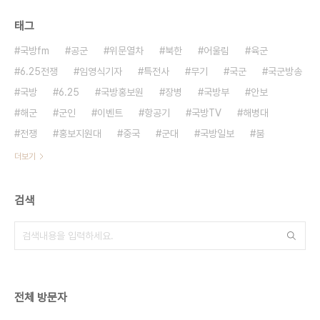
태그
국방fm
공군
위문열차
북한
어울림
육군
6.25전쟁
임영식기자
특전사
무기
국군
국군방송
국방
6.25
국방홍보원
장병
국방부
안보
해군
군인
이벤트
항공기
국방TV
해병대
전쟁
홍보지원대
중국
군대
국방일보
붐
더보기
검색
전체 방문자