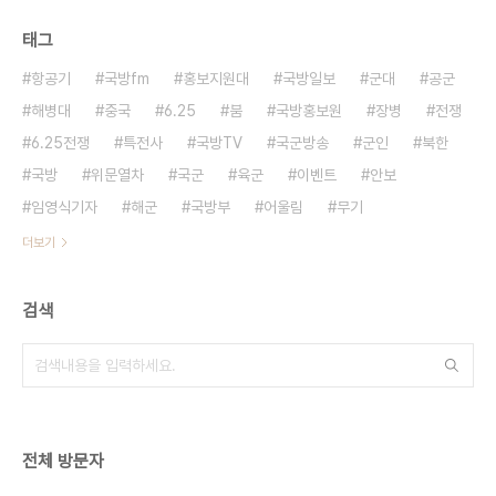
태그
항공기
국방fm
홍보지원대
국방일보
군대
공군
해병대
중국
6.25
붐
국방홍보원
장병
전쟁
6.25전쟁
특전사
국방TV
국군방송
군인
북한
국방
위문열차
국군
육군
이벤트
안보
임영식기자
해군
국방부
어울림
무기
더보기
검색
전체 방문자