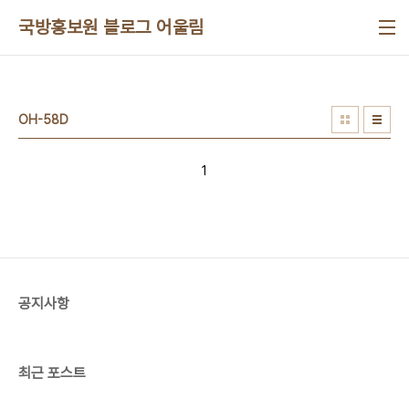
본문 바로가기
국방홍보원 블로그 어울림
OH-58D
1
공지사항
최근 포스트