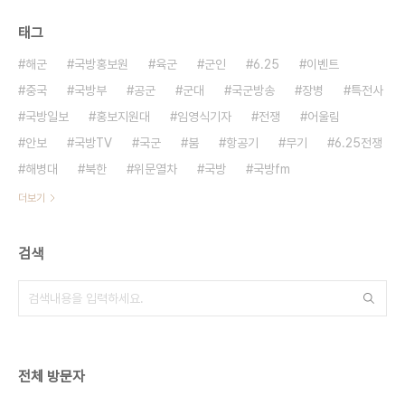
태그
해군
국방홍보원
육군
군인
6.25
이벤트
중국
국방부
공군
군대
국군방송
장병
특전사
국방일보
홍보지원대
임영식기자
전쟁
어울림
안보
국방TV
국군
붐
항공기
무기
6.25전쟁
해병대
북한
위문열차
국방
국방fm
더보기
검색
전체 방문자