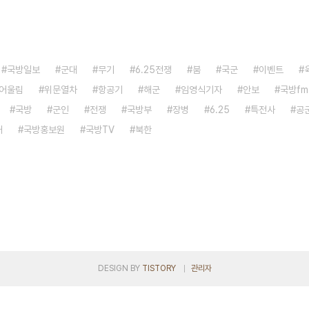
국방일보
군대
무기
6.25전쟁
붐
국군
이벤트
어울림
위문열차
항공기
해군
임영식기자
안보
국방fm
국방
군인
전쟁
국방부
장병
6.25
특전사
공
대
국방홍보원
국방TV
북한
DESIGN BY
TISTORY
관리자