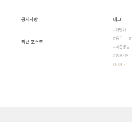
공지사항
태그
해병대
중국
최근 포스트
국군방송
홍보지원
더보기