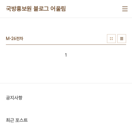
본문 바로가기
국방홍보원 블로그 어울림
M-26전차
1
공지사항
최근 포스트