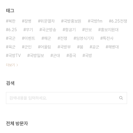
태그
북한
장병
위문열차
국방홍보원
국방fm
6.25전쟁
6.25
무기
국군방송
항공기
안보
홍보지원대
국군
이벤트
해군
전쟁
임영식기자
특전사
육군
군인
어울림
국방부
붐
공군
해병대
국방TV
국방일보
군대
중국
국방
더보기
검색
전체 방문자