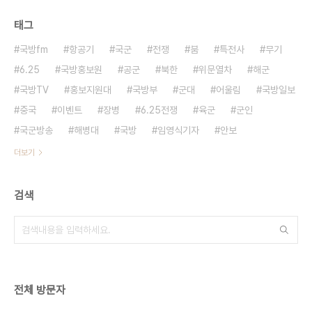
태그
국방fm
항공기
국군
전쟁
붐
특전사
무기
6.25
국방홍보원
공군
북한
위문열차
해군
국방TV
홍보지원대
국방부
군대
어울림
국방일보
중국
이벤트
장병
6.25전쟁
육군
군인
국군방송
해병대
국방
임영식기자
안보
더보기
검색
전체 방문자