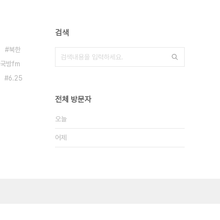
검색
북한
국방fm
6.25
전체 방문자
오늘
어제