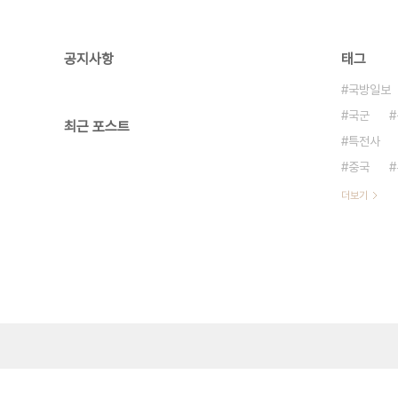
공지사항
태그
국방일보
국군
최근 포스트
특전사
중국
더보기