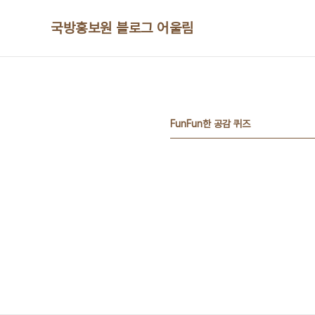
본문 바로가기
국방홍보원 블로그 어울림
FunFun한 공감 퀴즈