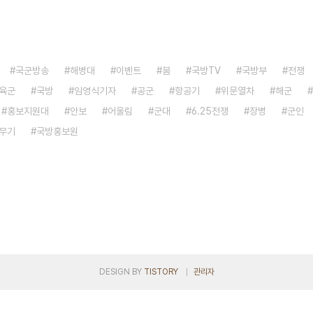
국군방송
해병대
이벤트
붐
국방TV
국방부
전쟁
육군
국방
임영식기자
공군
항공기
위문열차
해군
홍보지원대
안보
어울림
군대
6.25전쟁
장병
군인
무기
국방홍보원
DESIGN BY
TISTORY
관리자