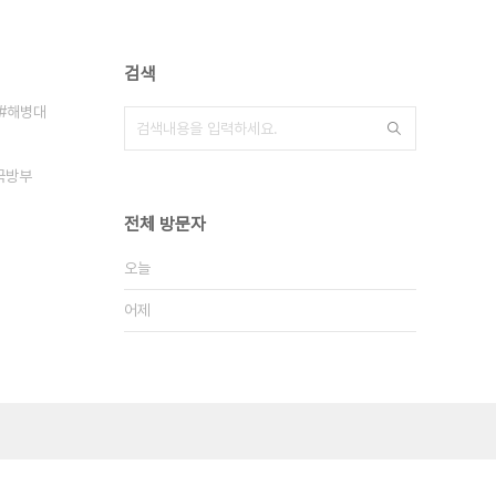
검색
해병대
국방부
전체 방문자
오늘
어제