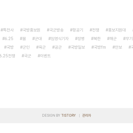
특전사
국방홍보원
국군방송
항공기
전쟁
홍보지원대
6.25
붐
군대
임영식기자
장병
북한
해군
무기
국방
군인
육군
공군
국방일보
국방fm
안보
6.25전쟁
국군
이벤트
DESIGN BY
TISTORY
관리자