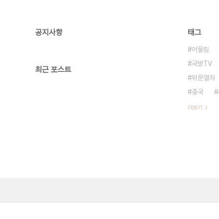
공지사항
태그
어울림
국방TV
최근 포스트
위문열차
중국
더보기