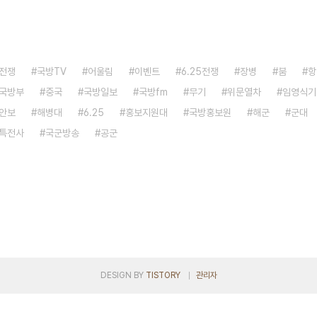
전쟁
국방TV
어울림
이벤트
6.25전쟁
장병
붐
항
국방부
중국
국방일보
국방fm
무기
위문열차
임영식기
안보
해병대
6.25
홍보지원대
국방홍보원
해군
군대
특전사
국군방송
공군
DESIGN BY
TISTORY
관리자