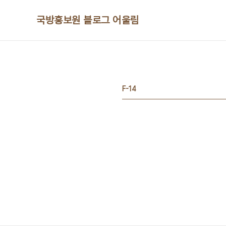
본문 바로가기
국방홍보원 블로그 어울림
F-14