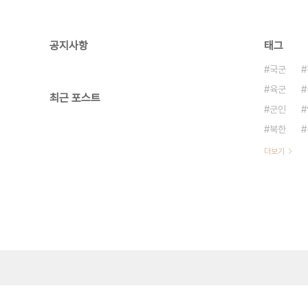
공지사항
태그
국군
육군
최근 포스트
군인
북한
더보기