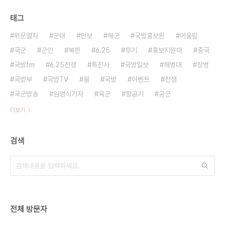
태그
위문열차
군대
안보
해군
국방홍보원
어울림
국군
군인
북한
6.25
무기
홍보지원대
중국
국방fm
6.25전쟁
특전사
국방일보
해병대
장병
국방부
국방TV
붐
국방
이벤트
전쟁
국군방송
임영식기자
육군
항공기
공군
더보기
검색
전체 방문자