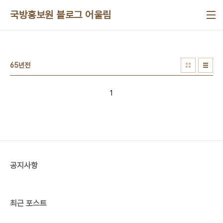
본문 바로가기
국방홍보원 블로그 어울림
65년전
1
공지사항
최근 포스트