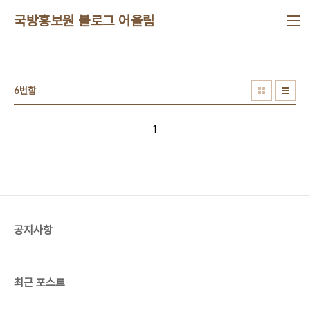
본문 바로가기
국방홍보원 블로그 어울림
6번함
1
공지사항
최근 포스트