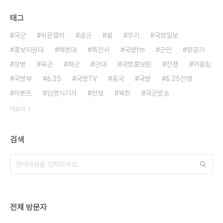
태그
국군
위문열차
공군
붐
무기
국방일보
홍보지원대
해병대
특전사
국방fm
군인
항공기
장병
육군
해군
군대
국방홍보원
전쟁
어울림
국방부
6.25
국방TV
중국
국방
6.25전쟁
이벤트
임영식기자
안보
북한
국군방송
더보기
검색
전체 방문자