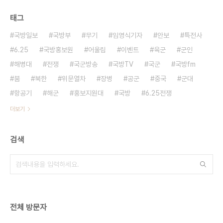
태그
국방일보
국방부
무기
임영식기자
안보
특전사
6.25
국방홍보원
어울림
이벤트
육군
군인
해병대
전쟁
국군방송
국방TV
국군
국방fm
붐
북한
위문열차
장병
공군
중국
군대
항공기
해군
홍보지원대
국방
6.25전쟁
더보기
검색
전체 방문자