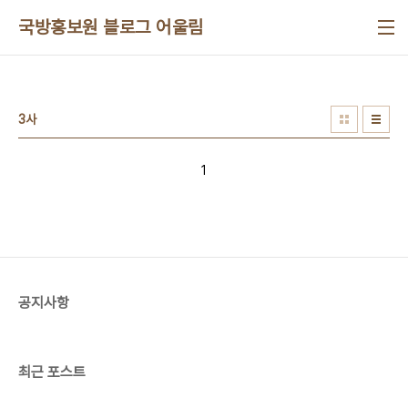
본문 바로가기
국방홍보원 블로그 어울림
3사
1
공지사항
최근 포스트