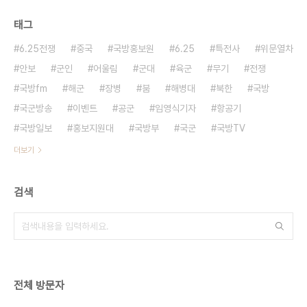
태그
6.25전쟁
중국
국방홍보원
6.25
특전사
위문열차
안보
군인
어울림
군대
육군
무기
전쟁
국방fm
해군
장병
붐
해병대
북한
국방
국군방송
이벤트
공군
임영식기자
항공기
국방일보
홍보지원대
국방부
국군
국방TV
더보기
검색
전체 방문자