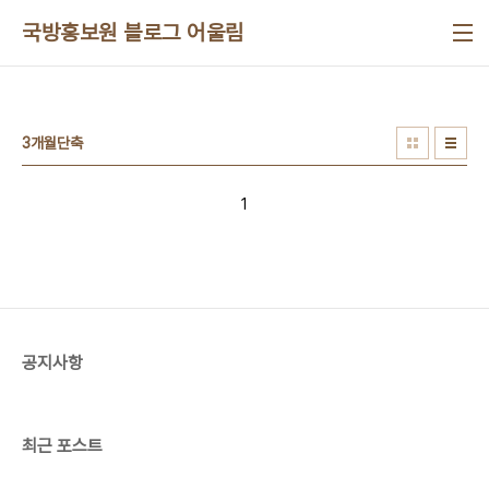
본문 바로가기
국방홍보원 블로그 어울림
3개월단축
1
공지사항
최근 포스트