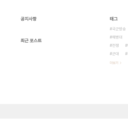
공지사항
태그
국군방송
해병대
최근 포스트
전쟁
군대
더보기