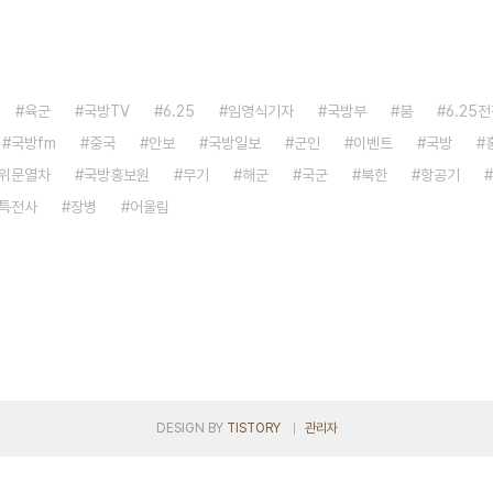
육군
국방TV
6.25
임영식기자
국방부
붐
6.25
국방fm
중국
안보
국방일보
군인
이벤트
국방
위문열차
국방홍보원
무기
해군
국군
북한
항공기
특전사
장병
어울림
DESIGN BY
TISTORY
관리자