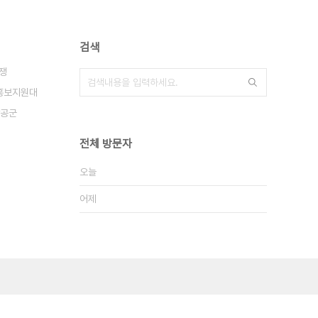
검색
전쟁
홍보지원대
공군
전체 방문자
오늘
어제