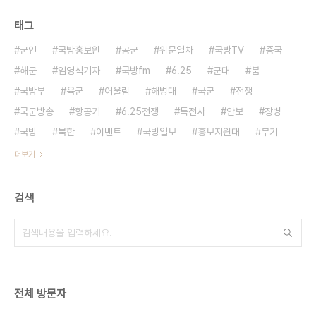
태그
군인
국방홍보원
공군
위문열차
국방TV
중국
해군
임영식기자
국방fm
6.25
군대
붐
국방부
육군
어울림
해병대
국군
전쟁
국군방송
항공기
6.25전쟁
특전사
안보
장병
국방
북한
이벤트
국방일보
홍보지원대
무기
더보기
검색
전체 방문자