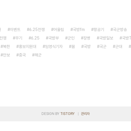
원
이벤트
6.25전쟁
어울림
국방fm
항공기
국군방송
전쟁
무기
6.25
국방부
군인
장병
국방일보
국방
북한
홍보지원대
임영식기자
붐
국방
국군
군대
안보
중국
해군
DESIGN BY
TISTORY
관리자