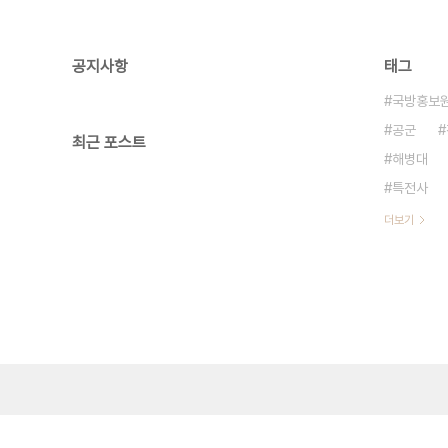
공지사항
태그
국방홍보
공군
최근 포스트
해병대
특전사
더보기