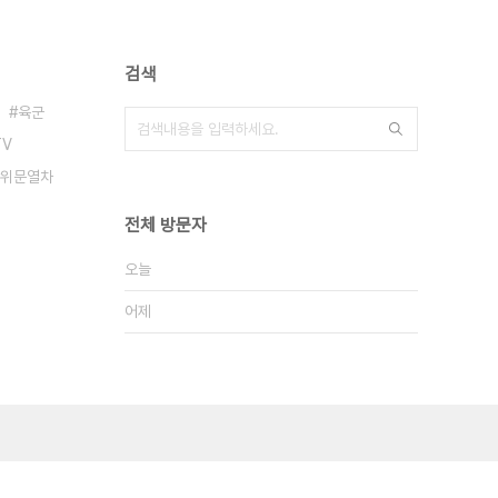
검색
육군
TV
위문열차
전체 방문자
오늘
어제