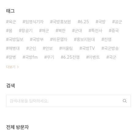
태그
육군
임영식기자
국방홍보원
6.25
국방
공군
붐
항공기
해군
북한
군대
특전사
중국
국방일보
국방부
위문열차
홍보지원대
전쟁
해병대
군인
안보
어울림
국방TV
국군방송
장병
국방fm
무기
6.25전쟁
이벤트
국군
더보기
검색
전체 방문자