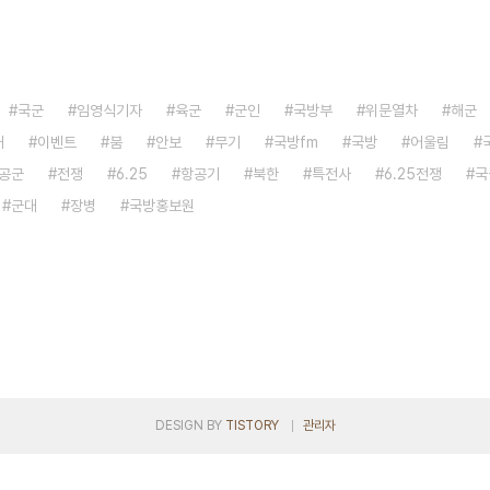
국군
임영식기자
육군
군인
국방부
위문열차
해군
대
이벤트
붐
안보
무기
국방fm
국방
어울림
공군
전쟁
6.25
항공기
북한
특전사
6.25전쟁
국
군대
장병
국방홍보원
DESIGN BY
TISTORY
관리자