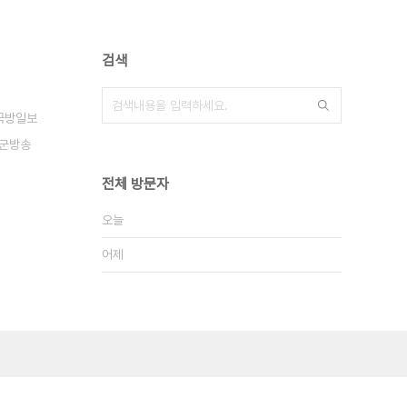
검색
국방일보
군방송
전체 방문자
오늘
어제