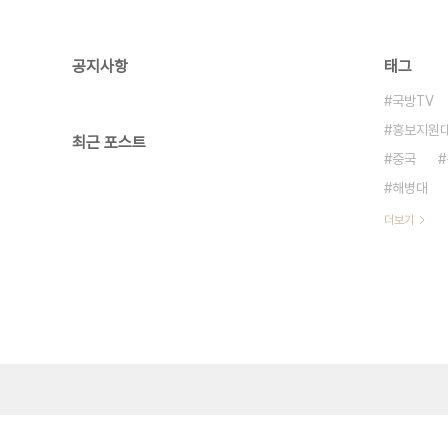
공지사항
태그
국방TV
홍보지원
최근 포스트
중국
해병대
더보기