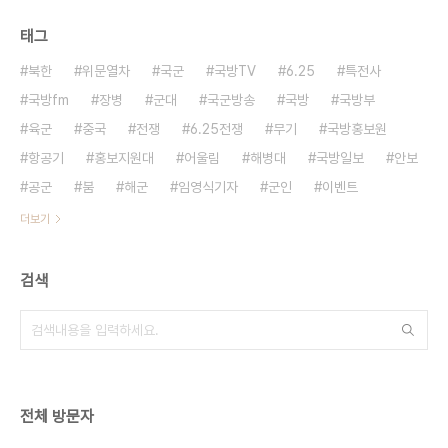
태그
북한
위문열차
국군
국방TV
6.25
특전사
국방fm
장병
군대
국군방송
국방
국방부
육군
중국
전쟁
6.25전쟁
무기
국방홍보원
항공기
홍보지원대
어울림
해병대
국방일보
안보
공군
붐
해군
임영식기자
군인
이벤트
더보기
검색
전체 방문자