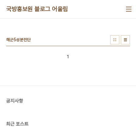
본문 바로가기
국방홍보원 블로그 어울림
해군5성분전단
1
공지사항
최근 포스트