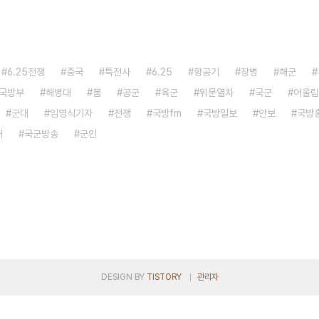
6.25전쟁
중국
특전사
6.25
항공기
장병
해군
국방부
해병대
붐
공군
육군
위문열차
국군
어울림
군대
임영식기자
전쟁
국방fm
국방일보
안보
국방
대
국군방송
군인
DESIGN BY
TISTORY
관리자