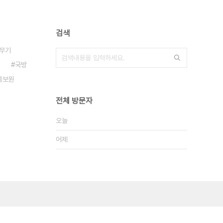
검색
무기
국방
홍보원
전체 방문자
오늘
어제